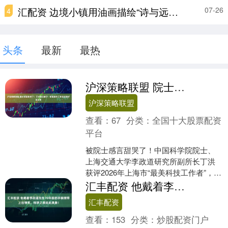
汇配资 边境小镇用油画描绘“诗与远方”
07-26
4
头条
最新
最热
沪深策略联盟 院士感言甜哭了！丁洪表白妻子：把最差的工作变成最好的工作
沪深策略联盟
查看：
67
分类：
全国十大股票配资
平台
被院士感言甜哭了！中国科学院院士、
上海交通大学李政道研究所副所长丁洪
获评2026年上海市“最美科技工作者”，现
场撒糖表白妻子：“把最差的工作变成最
汇丰配资 他戴着李政道先生70年前的手稿领带上台领奖，科学之美如此具象！
好的工作。”....
汇丰配资
查看：
153
分类：
炒股配资门户