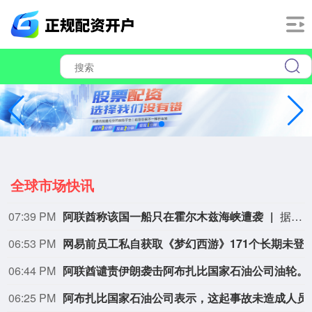
全球市场快讯
06:08 PM
星光股份中标龙星控股总部泛光工程项目
据“星光股份”公众号消息，近日，星光股份成功中标龙星控股总部泛光工程项目。
06:02 PM
网传爷爷不泡茶员工与外卖员打
05:39 PM
金科股份与重庆通用人工智能研究院达成合作
“金科股份”公众号消息，2026年8月，金科地产集团股份有限公司（简称“金科股份”）与重庆通用人工智能研究院在重庆正式签署全方位合作协议。
05:29 PM
日本福岛第一核电站附属建筑发生火警
据东京电力公司消息，当地时间8日15时35分左右，日本福岛第一核电站5号、6号机组服务建筑3、4层的火灾报警器发生启动。东京电力公司于当天16时01分向双叶消防本部报警。随后，消防部门赶赴现场确认，但未发现明火或冒烟。事件对核电站厂区设备没有造成影响，监测点以及厂区边界的尘埃监测仪等所测得的放射线量也未发现异常。（央视新闻）