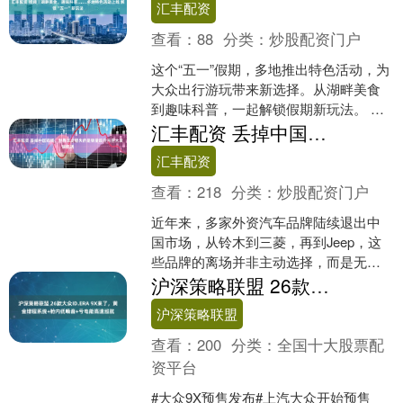
汇丰配资
查看：
88
分类：
炒股配资门户
这个“五一”假期，多地推出特色活动，为
大众出行游玩带来新选择。从湖畔美食
到趣味科普，一起解锁假期新玩法。 这
个“五一”假期，内蒙古启动“最美黄金季·
汇丰配资 丢掉中国市场，世界车企错失的是销量跃升与巨大发展机遇
畅游内蒙古”....
汇丰配资
查看：
218
分类：
炒股配资门户
近年来，多家外资汽车品牌陆续退出中
国市场，从铃木到三菱，再到Jeep，这
些品牌的离场并非主动选择，而是无法
适应中国消费市场的快速变革。中国连
沪深策略联盟 26款大众ID.ERA 9X来了，黄金增程系统+舱内低噪音+亏电能高速巡航
续多年稳居全球最大汽....
沪深策略联盟
查看：
200
分类：
全国十大股票配
资平台
#大众9X预售发布#上汽大众开始预售