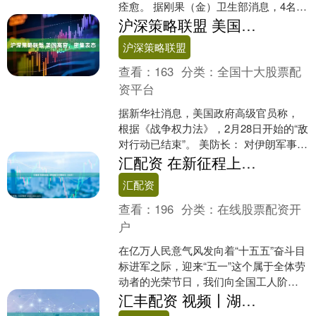
痊愈。 据刚果（金）卫生部消息，4名患
者当天从布尼亚一处埃博拉治疗中心出
沪深策略联盟 美国高官，密集表态
院。这4人均为....
沪深策略联盟
查看：
163
分类：
全国十大股票配
资平台
据新华社消息，美国政府高级官员称，
根据《战争权力法》，2月28日开始的“敌
对行动已结束”。 美防长： 对伊朗军事行
动“60天期限”已因停火“中止” 据央视新闻
汇配资 在新征程上团结奋斗不懈奋斗（社论）
消....
汇配资
查看：
196
分类：
在线股票配资开
户
在亿万人民意气风发向着“十五五”奋斗目
标进军之际，迎来“五一”这个属于全体劳
动者的光荣节日，我们向全国工人阶级
和广大劳动群众致以诚挚问候，向各条
汇丰配资 视频丨湖畔美食、趣味科普……多地特色活动上线 解锁“五一”新玩法
战线上的劳动模范....