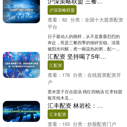
沪深策略联盟 三餐烟火，治愈所有疲惫
外，其他的食物差别也是很....
沪深策略联盟
查看：
82
分类：
全国十大股票配资
平台
日子最动人的模样，从不是轰轰烈烈的
奔赴，而是三餐四季的细碎安稳。清晨
被阳光叫醒，煮一碗温热的粥，配一碟
爽口的小菜，胃里暖了，心里也便有了
汇配资 坚持喝了5年，我妈的皮肤白到发亮！这个秘密配方今天必须公开
底气；正午忙完手头的事，....
汇配资
查看：
178
分类：
在线股票配资开
户
薏米莲子百合甜汤 桃红四物汤 红枣桂圆
银耳炖木瓜....
汇丰配资 林岩松：用好核医学诊疗一体化手段 提升甲状腺疾病长期管理水平
汇丰配资
查看：
103
分类：
炒股配资门户