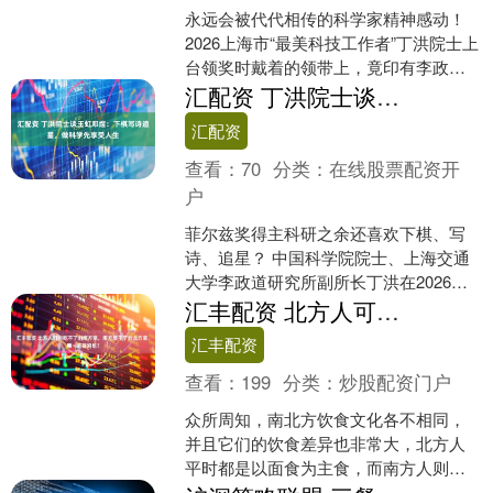
永远会被代代相传的科学家精神感动！
2026上海市“最美科技工作者”丁洪院士上
台领奖时戴着的领带上，竟印有李政道
先生70年前的诺奖手稿。....
汇配资 丁洪院士谈王虹邓煜：下棋写诗追星，做科学先享受人生
汇配资
查看：
70
分类：
在线股票配资开
户
菲尔兹奖得主科研之余还喜欢下棋、写
诗、追星？ 中国科学院院士、上海交通
大学李政道研究所副所长丁洪在2026上
海市“最美科技工作者”故事分享会上谈及
汇丰配资 北方人可能吃不了的南方菜，南方受不了的北方菜，哪一道最难吃？
王虹、邓煜，他....
汇丰配资
查看：
199
分类：
炒股配资门户
众所周知，南北方饮食文化各不相同，
并且它们的饮食差异也非常大，北方人
平时都是以面食为主食，而南方人则是
以大米为主食。 其实除了主食不同以