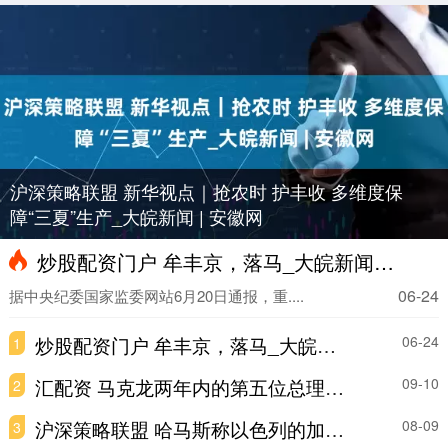
沪深策略联盟 新华视点｜抢农时 护丰收 多维度保
障“三夏”生产_大皖新闻 | 安徽网
炒股配资门户 牟丰京，落马_大皖新闻 | 安徽网
06-24
据中央纪委国家监委网站6月20日通报，重....
炒股配资门户 牟丰京，落马_大皖新闻 | 安徽网
06-24
1
汇配资 马克龙两年内的第五位总理搭档，可能来自这个百年政党
09-10
2
沪深策略联盟 哈马斯称以色列的加沙计划意味着“牺牲”人质
08-09
3