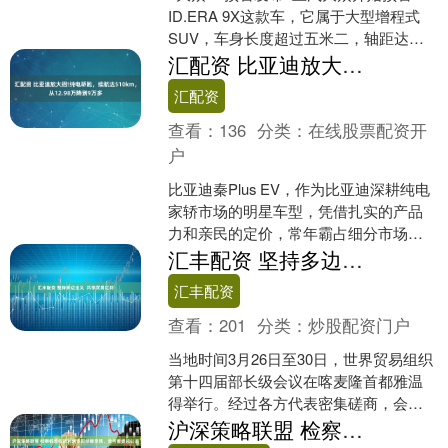
ID.ERA 9X这款车，它属于大型增程式
SUV，车身长度超过五米二，轴距达到
三米零七，比汉兰达还要大一些，全系
汇配资 比亚迪放大招!纯电轿跑，续航达510km，从12.98万降到9万多
只提供六座版....
汇配资
查看：
136
分类：
在线股票配资开
户
比亚迪秦Plus EV，作为比亚迪深耕纯电
家轿市场的明星车型，凭借扎实的产品
力和亲民的定价，常年霸占细分市场销
量榜单。2025款智驾版510KM超越型更
汇丰配资 坚持多边主义 共享贸易红利
是放大招....
汇丰配资
查看：
201
分类：
炒股配资门户
当地时间3月26日至30日，世界贸易组织
第十四届部长级会议在喀麦隆首都雅温
得举行。经过各方代表密集磋商，会议
达成多项务实成果，展现多边贸易体制
沪深策略联盟 检察机关依法对刘宽忍涉嫌受贿、贪污案提起公诉
的韧性，重振国际社....