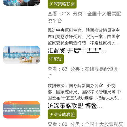
沪深策略联盟
查看：
213
分类：
全国十大股票配
资平台
民进中央原副主席、陕西省政协原副主
席刘宽忍涉嫌受贿、贪污一案，由国家
监察委员会调查终结，移送检察机关审
查起诉。最高人民检察院依法以涉嫌受
汇配资 开启“十五五”，中国向世界提供宝贵稳定性
贿罪、贪污罪对刘宽忍作出....
汇配资
查看：
83
分类：
在线股票配资开
户
数据来源：国务院新闻办公室、外交
部、国家统计局、国家移民管理局等 中
国发布“十五五”规划纲要，描绘未来5年
发展的宏伟蓝图，向世界提供宝贵的稳
沪深策略联盟 博鳌亚洲论坛丨专访：增强全球市场信心 打造稳定投资环境——访罗兰贝格全球管委会联席总裁戴璞
定性。从超大规模市场....
沪深策略联盟
查看：
80
分类：
全国十大股票配资