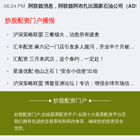
05:24 PM
暗盘白银跌破56美元/盎司，日内跌幅3%。
暗盘白银跌破56美元/盎司，日内跌幅3%。
炒股配资门户播报
沪深策略联盟 三餐烟火，治愈所有疲惫
汇丰配资 麻六记一门店引发多人腹泻，开业半个月被整改
汇配资 三月来武汉，这个春约，一定赴！
星速优配 他山之石丨“安全小信使”出动
沪深策略联盟 博鳌亚洲论坛丨专访：增强全球市场信心 打造稳定
炒股配资门户
炒股配资门户,在线股票配资开户,全国十大股票配资平台②
我们拥有先进的交易系统和风控体系，确保您的投资安全
无忧。