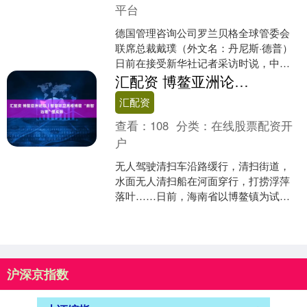
平台
德国管理咨询公司罗兰贝格全球管委会
联席总裁戴璞（外文名：丹尼斯·德普）
日前在接受新华社记者采访时说，中国
坚持多边主义、自由贸易、包容发展并
汇配资 博鳌亚洲论坛｜智慧环卫亮相博鳌 “数智治理”显成效
继续支持世界贸易组织改....
汇配资
查看：
108
分类：
在线股票配资开
户
无人驾驶清扫车沿路缓行，清扫街道，
水面无人清扫船在河面穿行，打捞浮萍
落叶……日前，海南省以博鳌镇为试
点，推进首批智慧环卫示范建设，在博
鳌亚洲论坛2026年年会期....
沪深京指数