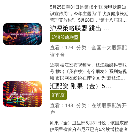
5月25日至31日是第18个“国际甲状腺知
识宣传周”，今年主题为“甲状腺健康长期
管理莫放松”。5月28日，“第十八届国际
甲状腺知识宣传周”活动在北京举行。中
沪深策略联盟 跳出“北上广”，他们为何选择枝江？
国医....
沪深策略联盟
查看：
176
分类：
全国十大股票配
资平台
近期 枝江发布视频号、枝江融媒抖音账
号 推出《我在枝江有个朋友》系列短视
频 市民网友纷纷在评论区 为“新枝江
人”医生张弛、天赐刘万丰等 打Call点赞
汇配资 刚果（金）5名埃博拉患者痊愈
跳出“北....
汇配资
查看：
148
分类：
在线股票配资开
户
刚果（金）卫生部5月31日说，该国东部
伊图里省首府布尼亚已有5名埃博拉患者